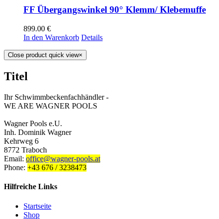
FF Übergangswinkel 90° Klemm/ Klebemuffe
899.00
€
In den Warenkorb
Details
Close product quick view
×
Titel
Ihr Schwimmbeckenfachhändler -
WE ARE WAGNER POOLS
Wagner Pools e.U.
Inh. Dominik Wagner
Kehrweg 6
8772 Traboch
Email:
office@wagner-pools.at
Phone:
+43 676 / 3238473
Hilfreiche Links
Startseite
Shop