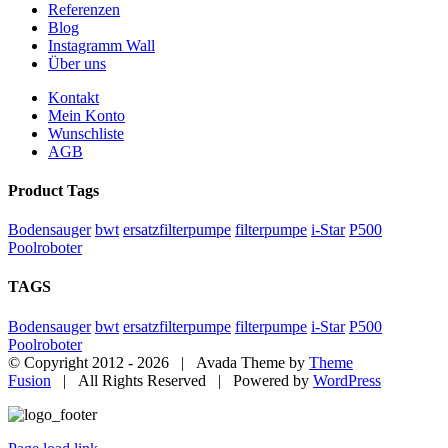
Referenzen
Blog
Instagramm Wall
Über uns
Kontakt
Mein Konto
Wunschliste
AGB
Product Tags
Bodensauger
bwt
ersatzfilterpumpe
filterpumpe
i-Star
P500
Poolroboter
TAGS
Bodensauger
bwt
ersatzfilterpumpe
filterpumpe
i-Star
P500
Poolroboter
© Copyright 2012 -
2026 | Avada Theme by
Theme
Fusion
| All Rights Reserved | Powered by
WordPress