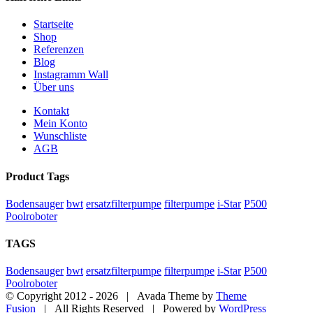
Startseite
Shop
Referenzen
Blog
Instagramm Wall
Über uns
Kontakt
Mein Konto
Wunschliste
AGB
Product Tags
Bodensauger
bwt
ersatzfilterpumpe
filterpumpe
i-Star
P500
Poolroboter
TAGS
Bodensauger
bwt
ersatzfilterpumpe
filterpumpe
i-Star
P500
Poolroboter
© Copyright 2012 -
2026 | Avada Theme by
Theme
Fusion
| All Rights Reserved | Powered by
WordPress