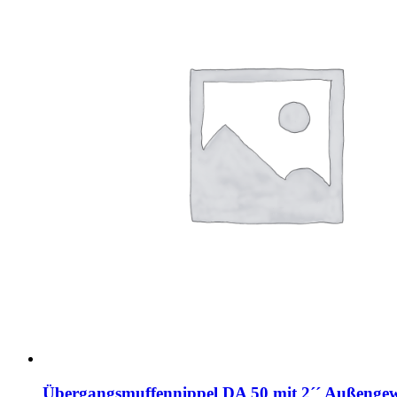
Übergangsmuffennippel DA 50 mit 2´´ Außenge