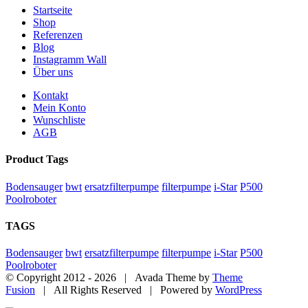
Startseite
Shop
Referenzen
Blog
Instagramm Wall
Über uns
Kontakt
Mein Konto
Wunschliste
AGB
Product Tags
Bodensauger
bwt
ersatzfilterpumpe
filterpumpe
i-Star
P500
Poolroboter
TAGS
Bodensauger
bwt
ersatzfilterpumpe
filterpumpe
i-Star
P500
Poolroboter
© Copyright 2012 -
2026 | Avada Theme by
Theme
Fusion
| All Rights Reserved | Powered by
WordPress