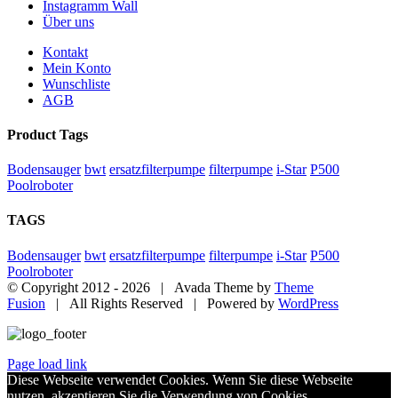
Instagramm Wall
Über uns
Kontakt
Mein Konto
Wunschliste
AGB
Product Tags
Bodensauger
bwt
ersatzfilterpumpe
filterpumpe
i-Star
P500
Poolroboter
TAGS
Bodensauger
bwt
ersatzfilterpumpe
filterpumpe
i-Star
P500
Poolroboter
© Copyright 2012 -
2026 | Avada Theme by
Theme
Fusion
| All Rights Reserved | Powered by
WordPress
Page load link
Diese Webseite verwendet Cookies. Wenn Sie diese Webseite
nutzen, akzeptieren Sie die Verwendung von Cookies.