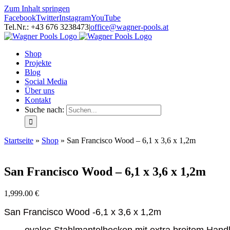
Zum Inhalt springen
Facebook
Twitter
Instagram
YouTube
Tel.Nr.: +43 676 3238473
|
office@wagner-pools.at
Shop
Projekte
Blog
Social Media
Über uns
Kontakt
Suche nach:
Startseite
»
Shop
»
San Francisco Wood – 6,1 x 3,6 x 1,2m
San Francisco Wood – 6,1 x 3,6 x 1,2m
1,999.00
€
San Francisco Wood -6,1
x 3,6 x 1,2m
ovales Stahlmantelbecken mit extra breitem Hand