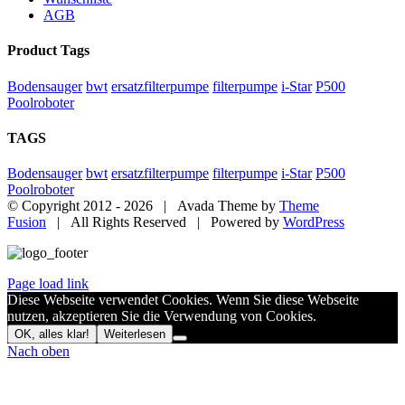
AGB
Product Tags
Bodensauger
bwt
ersatzfilterpumpe
filterpumpe
i-Star
P500
Poolroboter
TAGS
Bodensauger
bwt
ersatzfilterpumpe
filterpumpe
i-Star
P500
Poolroboter
© Copyright 2012 -
2026 | Avada Theme by
Theme
Fusion
| All Rights Reserved | Powered by
WordPress
Page load link
Diese Webseite verwendet Cookies. Wenn Sie diese Webseite
nutzen, akzeptieren Sie die Verwendung von Cookies.
OK, alles klar!
Weiterlesen
Nach oben