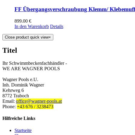
FF Übergangsverschraubung Klemm/ Klebemuf
899.00
€
In den Warenkorb
Details
Close product quick view
×
Titel
Ihr Schwimmbeckenfachhändler -
WE ARE WAGNER POOLS
Wagner Pools e.U.
Inh. Dominik Wagner
Kehrweg 6
8772 Traboch
Email:
office@wagner-pools.at
Phone:
+43 676 / 3238473
Hilfreiche Links
Startseite