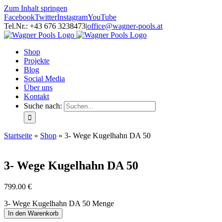
Zum Inhalt springen
Facebook
Twitter
Instagram
YouTube
Tel.Nr.: +43 676 3238473
|
office@wagner-pools.at
Shop
Projekte
Blog
Social Media
Über uns
Kontakt
Suche nach:
Startseite
»
Shop
»
3- Wege Kugelhahn DA 50
3- Wege Kugelhahn DA 50
799.00
€
3- Wege Kugelhahn DA 50 Menge
In den Warenkorb