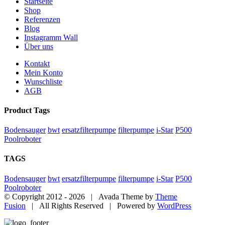
Startseite
Shop
Referenzen
Blog
Instagramm Wall
Über uns
Kontakt
Mein Konto
Wunschliste
AGB
Product Tags
Bodensauger
bwt
ersatzfilterpumpe
filterpumpe
i-Star
P500
Poolroboter
TAGS
Bodensauger
bwt
ersatzfilterpumpe
filterpumpe
i-Star
P500
Poolroboter
© Copyright 2012 -
2026 | Avada Theme by
Theme
Fusion
| All Rights Reserved | Powered by
WordPress