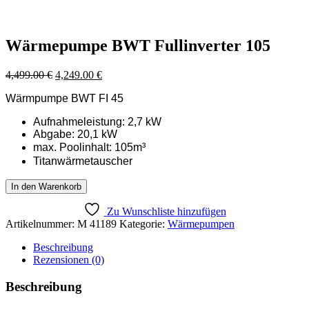
Wärmepumpe BWT Fullinverter 105
Ursprünglicher
Aktueller
4,499.00
€
4,249.00
€
Preis
Preis
Wärmpumpe BWT FI 45
war:
ist:
4,499.00 €
4,249.00 €.
Aufnahmeleistung: 2,7 kW
Abgabe: 20,1 kW
max. Poolinhalt: 105m
³
Titanwärmetauscher
Wärmepumpe
In den Warenkorb
BWT
Fullinverter
Zu Wunschliste hinzufügen
105
Artikelnummer:
M 41189
Kategorie:
Wärmepumpen
Menge
Beschreibung
Rezensionen (0)
Beschreibung