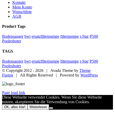
Kontakt
Mein Konto
Wunschliste
AGB
Product Tags
Bodensauger
bwt
ersatzfilterpumpe
filterpumpe
i-Star
P500
Poolroboter
TAGS
Bodensauger
bwt
ersatzfilterpumpe
filterpumpe
i-Star
P500
Poolroboter
© Copyright 2012 -
2026 | Avada Theme by
Theme
Fusion
| All Rights Reserved | Powered by
WordPress
Page load link
Diese Webseite verwendet Cookies. Wenn Sie diese Webseite
nutzen, akzeptieren Sie die Verwendung von Cookies.
OK, alles klar!
Weiterlesen
Nach