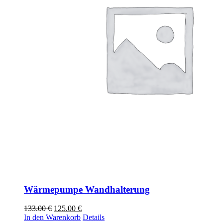
Wärmepumpe Wandhalterung
Ursprünglicher
Aktueller
133.00
€
125.00
€
Preis
Preis
In den Warenkorb
Details