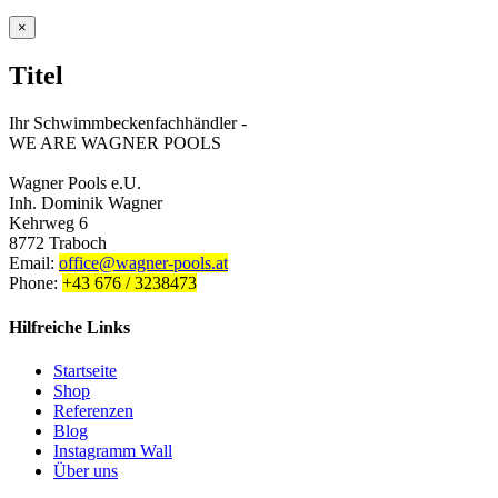
war:
ist:
133.00 €
125.00 €.
Close
×
product
quick
Titel
view
Ihr Schwimmbeckenfachhändler -
WE ARE WAGNER POOLS
Wagner Pools e.U.
Inh. Dominik Wagner
Kehrweg 6
8772 Traboch
Email:
office@wagner-pools.at
Phone:
+43 676 / 3238473
Hilfreiche Links
Startseite
Shop
Referenzen
Blog
Instagramm Wall
Über uns