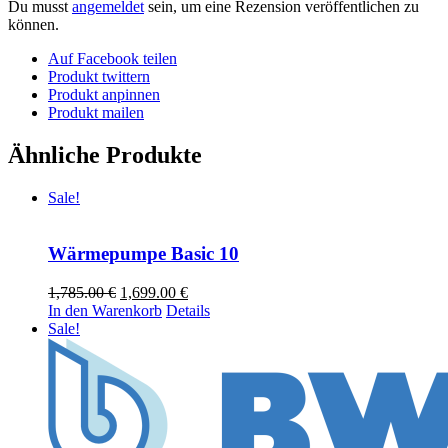
Du musst
angemeldet
sein, um eine Rezension veröffentlichen zu
können.
Auf Facebook teilen
Produkt twittern
Produkt anpinnen
Produkt mailen
Ähnliche Produkte
Sale!
Wärmepumpe Basic 10
Ursprünglicher
Aktueller
1,785.00
€
1,699.00
€
Preis
Preis
In den Warenkorb
Details
war:
ist:
Sale!
1,785.00 €
1,699.00 €.