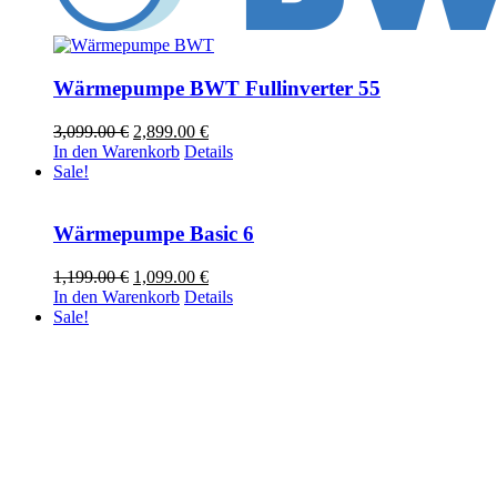
Wärmepumpe BWT Fullinverter 55
Ursprünglicher
Aktueller
3,099.00
€
2,899.00
€
Preis
Preis
In den Warenkorb
Details
war:
ist:
Sale!
3,099.00 €
2,899.00 €.
Wärmepumpe Basic 6
Ursprünglicher
Aktueller
1,199.00
€
1,099.00
€
Preis
Preis
In den Warenkorb
Details
war:
ist:
Sale!
1,199.00 €
1,099.00 €.