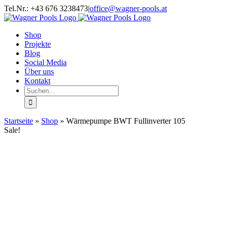
Zum
Facebook
Twitter
Instagram
YouTube
Tel.Nr.: +43 676 3238473
|
office@wagner-pools.at
Inhalt
springen
Shop
Projekte
Blog
Social Media
Über uns
Kontakt
Suche
nach:
Startseite
»
Shop
»
Wärmepumpe BWT Fullinverter 105
Sale!