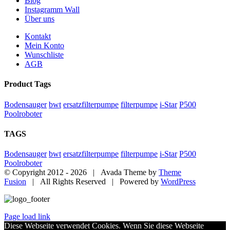
Blog
Instagramm Wall
Über uns
Kontakt
Mein Konto
Wunschliste
AGB
Product Tags
Bodensauger
bwt
ersatzfilterpumpe
filterpumpe
i-Star
P500
Poolroboter
TAGS
Bodensauger
bwt
ersatzfilterpumpe
filterpumpe
i-Star
P500
Poolroboter
© Copyright 2012 -
2026 | Avada Theme by
Theme
Fusion
| All Rights Reserved | Powered by
WordPress
Page load link
Diese Webseite verwendet Cookies. Wenn Sie diese Webseite