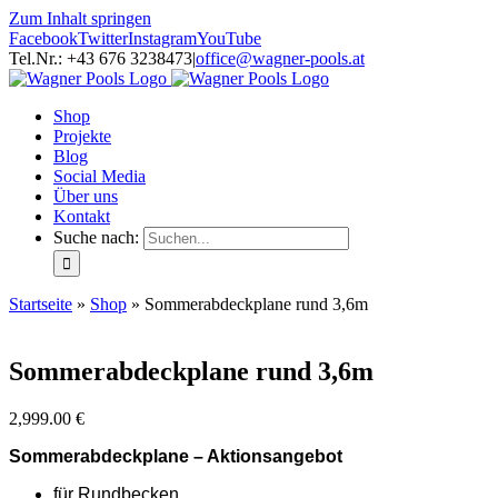
Zum Inhalt springen
Facebook
Twitter
Instagram
YouTube
Tel.Nr.: +43 676 3238473
|
office@wagner-pools.at
Shop
Projekte
Blog
Social Media
Über uns
Kontakt
Suche nach:
Startseite
»
Shop
»
Sommerabdeckplane rund 3,6m
Sommerabdeckplane rund 3,6m
2,999.00
€
Sommerabdeckplane – Aktionsangebot
für Rundbecken