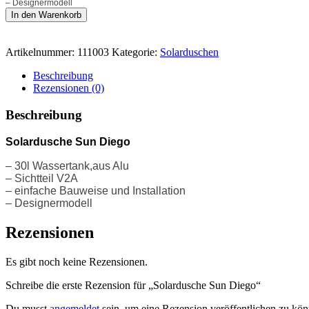
– Designermodell
Solardusche
In den Warenkorb
Sun
Diego
Menge
Artikelnummer:
111003
Kategorie:
Solarduschen
Beschreibung
Rezensionen (0)
Beschreibung
Solardusche Sun Diego
– 30l Wassertank,aus Alu
– Sichtteil V2A
– einfache Bauweise und Installation
– Designermodell
Rezensionen
Es gibt noch keine Rezensionen.
Schreibe die erste Rezension für „Solardusche Sun Diego“
Du musst
angemeldet
sein, um eine Rezension veröffentlichen zu kön