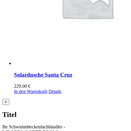
Solardusche Santa Cruz
229.00
€
In den Warenkorb
Details
Close
×
product
quick
Titel
view
Ihr Schwimmbeckenfachhändler -