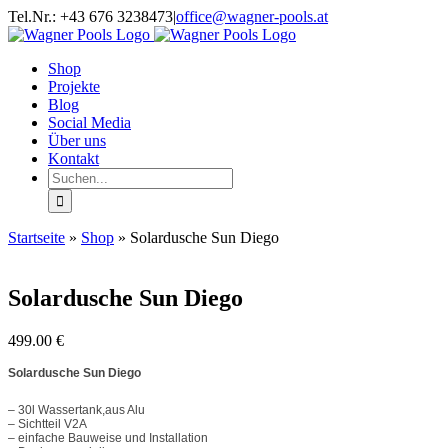
Zum
Facebook
Twitter
Instagram
YouTube
Tel.Nr.: +43 676 3238473
|
office@wagner-pools.at
Inhalt
springen
Shop
Projekte
Blog
Social Media
Über uns
Kontakt
Suche
nach:
Startseite
»
Shop
»
Solardusche Sun Diego
Solardusche Sun Diego
499.00
€
Solardusche Sun Diego
– 30l Wassertank,aus Alu
– Sichtteil V2A
– einfache Bauweise und Installation