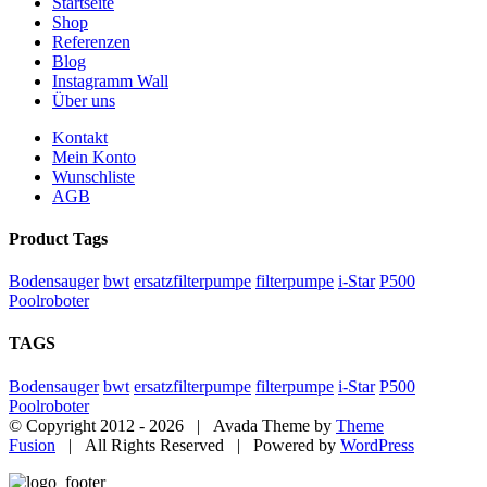
Startseite
Shop
Referenzen
Blog
Instagramm Wall
Über uns
Kontakt
Mein Konto
Wunschliste
AGB
Product Tags
Bodensauger
bwt
ersatzfilterpumpe
filterpumpe
i-Star
P500
Poolroboter
TAGS
Bodensauger
bwt
ersatzfilterpumpe
filterpumpe
i-Star
P500
Poolroboter
© Copyright 2012 -
2026 | Avada Theme by
Theme
Fusion
| All Rights Reserved | Powered by
WordPress