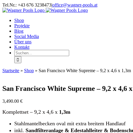
Zum
Facebook
Twitter
Instagram
YouTube
Tel.Nr.: +43 676 3238473
|
office@wagner-pools.at
Inhalt
springen
Shop
Projekte
Blog
Social Media
Über uns
Kontakt
Suche
nach:
Startseite
»
Shop
»
San Francisco White Supreme – 9,2 x 4,6 x 1,3m
San Francisco White Supreme – 9,2 x 4,6 
3,490.00
€
Komplettset –
9,2 x 4,6 x
1,3m
Stahlmantelbecken oval mit extra breitem Handlauf
inkl.
Sandfilteranlage &
Edestahlleiter &
Bodenschu