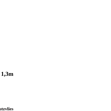
x 1,3m
tzvlies