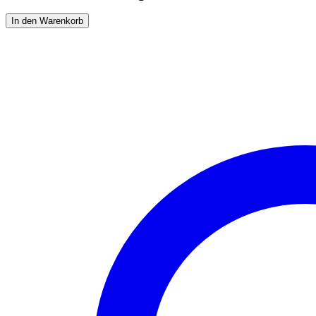
San
In den Warenkorb
Francisco
White
Supreme
-
9,2
x
4,6
x
1,3m
Menge