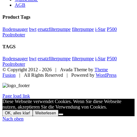
AGB
Product Tags
Bodensauger
bwt
ersatzfilterpumpe
filterpumpe
i-Star
P500
Poolroboter
TAGS
Bodensauger
bwt
ersatzfilterpumpe
filterpumpe
i-Star
P500
Poolroboter
© Copyright 2012 -
2026 | Avada Theme by
Theme
Fusion
| All Rights Reserved | Powered by
WordPress
Page load link
Diese Webseite verwendet Cookies. Wenn Sie diese Webseite
nutzen, akzeptieren Sie die Verwendung von Cookies.
OK, alles klar!
Weiterlesen
Nach oben