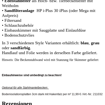
•
Edelstahlleiter
als Hoch- bzw. Tiefbeckenleiter mit
Weitholm
•
Sandfilteranlage
HP i-Plus 30 iPlus (oder Mega mit
Aufpreis)
• Filtersand
• Schlauchzubehör
• Einbauskimmer mit Saugplatte und Einlaufdüse
• Bodenschutzvlies
In 3 verschiedenen Style Varianten erhältlich:
blau
,
grau
oder
sandfärbig
.
Handlauf und Folie werden in derselben Farbe geliefert.
Hinweis: Die Beckenstahlwand wird mit Stanzung für Skimmer geliefert
Einbauhinweise sind umbedingt zu beachten!
Optional für alle Stahlmantelbecken:
Bodenisolationsplatten 3cm stark mit Hakenfalz per m² 11,99 € / Art.-Nr.: 211032
Rezensionen