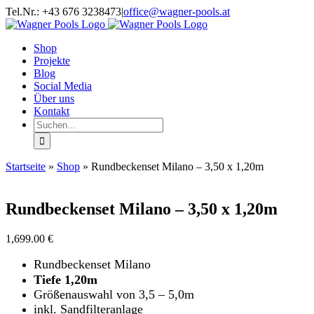
Zum
Facebook
Twitter
Instagram
YouTube
Tel.Nr.: +43 676 3238473
|
office@wagner-pools.at
Inhalt
springen
Shop
Projekte
Blog
Social Media
Über uns
Kontakt
Suche
nach:
Startseite
»
Shop
»
Rundbeckenset Milano – 3,50 x 1,20m
Rundbeckenset Milano – 3,50 x 1,20m
1,699.00
€
Rundbeckenset Milano
Tiefe 1,20m
Größenauswahl von 3,5 – 5,0m
inkl. Sandfilteranlage