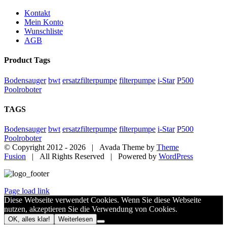
Kontakt
Mein Konto
Wunschliste
AGB
Product Tags
Bodensauger
bwt
ersatzfilterpumpe
filterpumpe
i-Star
P500
Poolroboter
TAGS
Bodensauger
bwt
ersatzfilterpumpe
filterpumpe
i-Star
P500
Poolroboter
© Copyright 2012 -
2026 | Avada Theme by
Theme
Fusion
| All Rights Reserved | Powered by
WordPress
Page load link
Diese Webseite verwendet Cookies. Wenn Sie diese Webseite
nutzen, akzeptieren Sie die Verwendung von Cookies.
OK, alles klar!
Weiterlesen