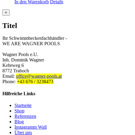
In den Warenkorb
Details
Close
×
product
quick
Titel
view
Ihr Schwimmbeckenfachhändler -
WE ARE WAGNER POOLS
Wagner Pools e.U.
Inh. Dominik Wagner
Kehrweg 6
8772 Traboch
Email:
office@wagner-pools.at
Phone:
+43 676 / 3238473
Hilfreiche Links
Startseite
Shop
Referenzen
Blog
Instagramm Wall
Über uns