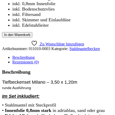
inkl. 0,8mm Innenfolie
inkl. Bodenschutzvlies
inkl. Filtersand
inkl. Skimmer und Einlaufdüse
inkl. Edelstahlleiter
Rundbeckenset
In den Warenkorb
Milano
-
Zu Wunschliste hinzufügen
3,50
Artikelnummer:
011010-0003
Kategorie:
Stahlmantelbecken
x
1,20m
Beschreibung
Menge
Rezensionen (0)
Beschreibung
Tiefbeckenset Milano – 3,50 x 1,20m
runde Ausführung
Im Set inkludiert:
• Stahlmantel mit Steckprofil
•
Innenfolie 0,8mm stark
in adriablau, sand oder grau