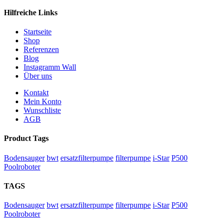
Hilfreiche Links
Startseite
Shop
Referenzen
Blog
Instagramm Wall
Über uns
Kontakt
Mein Konto
Wunschliste
AGB
Product Tags
Bodensauger
bwt
ersatzfilterpumpe
filterpumpe
i-Star
P500
Poolroboter
TAGS
Bodensauger
bwt
ersatzfilterpumpe
filterpumpe
i-Star
P500
Poolroboter