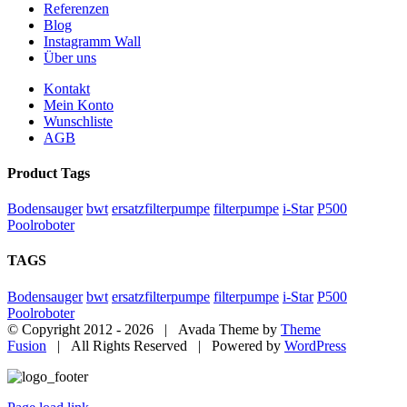
Referenzen
Blog
Instagramm Wall
Über uns
Kontakt
Mein Konto
Wunschliste
AGB
Product Tags
Bodensauger
bwt
ersatzfilterpumpe
filterpumpe
i-Star
P500
Poolroboter
TAGS
Bodensauger
bwt
ersatzfilterpumpe
filterpumpe
i-Star
P500
Poolroboter
© Copyright 2012 -
2026 | Avada Theme by
Theme
Fusion
| All Rights Reserved | Powered by
WordPress