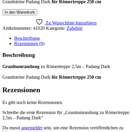
Granitsteine Padang Dark
für Römertreppe 250 cm
Granitumrandung
In den Warenkorb
zu
Römertreppe
Zu Wunschliste hinzufügen
2,5m
Artikelnummer:
41020
Kategorie:
Zubehör
-
Padang
Beschreibung
Dark
Rezensionen (0)
Menge
Beschreibung
Granitumrandung
zu Römertreppe 2,5m – Padang Dark
Granitsteine Padang Dark
für Römertreppe 250 cm
Rezensionen
Es gibt noch keine Rezensionen.
Schreibe die erste Rezension für „Granitumrandung zu Römertreppe
2,5m – Padang Dark“
Du musst
angemeldet
sein, um eine Rezension veröffentlichen zu