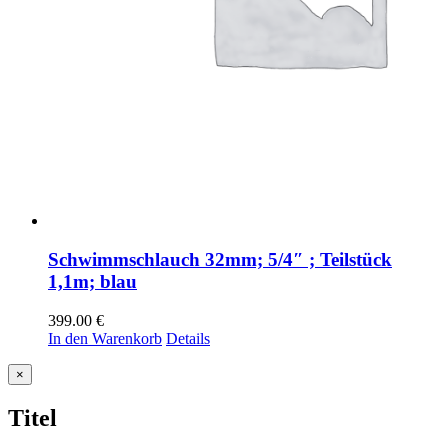
Schwimmschlauch 32mm; 5/4″ ; Teilstück
1,1m; blau
399.00
€
In den Warenkorb
Details
Close
×
product
quick
Titel
view