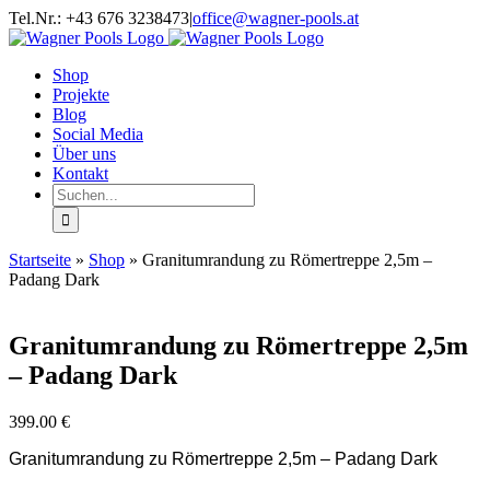
Zum
Facebook
Twitter
Instagram
YouTube
Tel.Nr.: +43 676 3238473
|
office@wagner-pools.at
Inhalt
springen
Shop
Projekte
Blog
Social Media
Über uns
Kontakt
Suche
nach:
Startseite
»
Shop
»
Granitumrandung zu Römertreppe 2,5m –
Padang Dark
Granitumrandung zu Römertreppe 2,5m
– Padang Dark
399.00
€
Granitumrandung zu Römertreppe 2,5m – Padang Dark