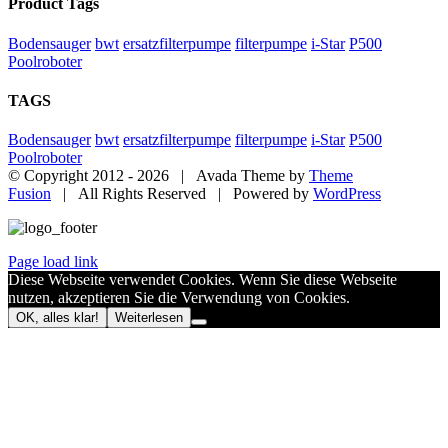
Product Tags
Bodensauger
bwt
ersatzfilterpumpe
filterpumpe
i-Star
P500
Poolroboter
TAGS
Bodensauger
bwt
ersatzfilterpumpe
filterpumpe
i-Star
P500
Poolroboter
© Copyright 2012 -
2026 | Avada Theme by
Theme
Fusion
| All Rights Reserved | Powered by
WordPress
Page load link
Diese Webseite verwendet Cookies. Wenn Sie diese Webseite
nutzen, akzeptieren Sie die Verwendung von Cookies.
OK, alles klar!
Weiterlesen
Nach
oben