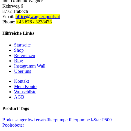
Inh. Dominik Wagner
Kehrweg 6
8772 Traboch
Email:
office@wagner-pools.at
Phone:
+43 676 / 3238473
Hilfreiche Links
Startseite
Shop
Referenzen
Blog
Instagramm Wall
Über uns
Kontakt
Mein Konto
Wunschliste
AGB
Product Tags
Bodensauger
bwt
ersatzfilterpumpe
filterpumpe
i-Star
P500
Poolroboter