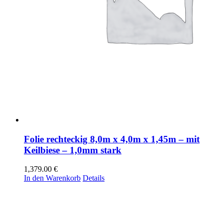
Folie rechteckig 8,0m x 4,0m x 1,45m – mit
Keilbiese – 1,0mm stark
1,379.00
€
In den Warenkorb
Details