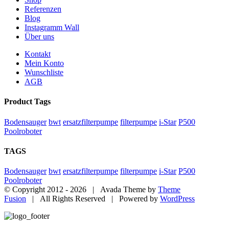
Referenzen
Blog
Instagramm Wall
Über uns
Kontakt
Mein Konto
Wunschliste
AGB
Product Tags
Bodensauger
bwt
ersatzfilterpumpe
filterpumpe
i-Star
P500
Poolroboter
TAGS
Bodensauger
bwt
ersatzfilterpumpe
filterpumpe
i-Star
P500
Poolroboter
© Copyright 2012 -
2026 | Avada Theme by
Theme
Fusion
| All Rights Reserved | Powered by
WordPress