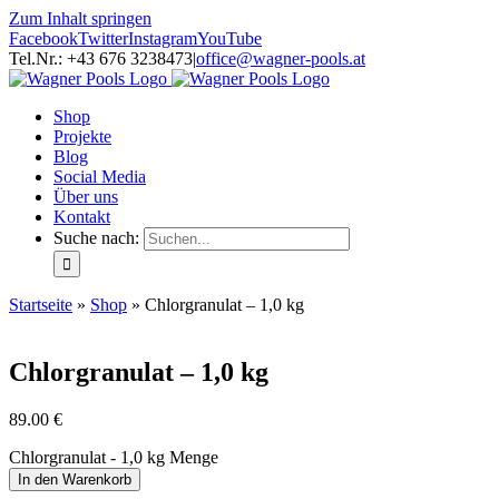
Zum Inhalt springen
Facebook
Twitter
Instagram
YouTube
Tel.Nr.: +43 676 3238473
|
office@wagner-pools.at
Shop
Projekte
Blog
Social Media
Über uns
Kontakt
Suche nach:
Startseite
»
Shop
»
Chlorgranulat – 1,0 kg
Chlorgranulat – 1,0 kg
89.00
€
Chlorgranulat - 1,0 kg Menge
In den Warenkorb