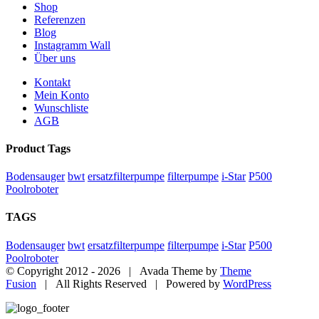
Shop
Referenzen
Blog
Instagramm Wall
Über uns
Kontakt
Mein Konto
Wunschliste
AGB
Product Tags
Bodensauger
bwt
ersatzfilterpumpe
filterpumpe
i-Star
P500
Poolroboter
TAGS
Bodensauger
bwt
ersatzfilterpumpe
filterpumpe
i-Star
P500
Poolroboter
© Copyright 2012 -
2026 | Avada Theme by
Theme
Fusion
| All Rights Reserved | Powered by
WordPress