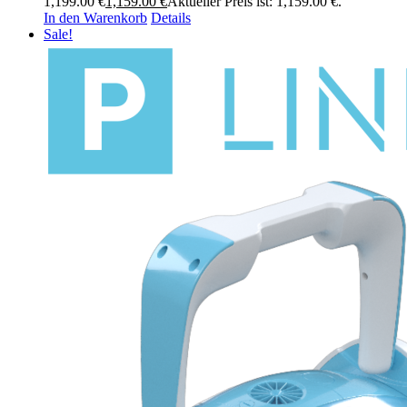
1,199.00 €
1,159.00
€
Aktueller Preis ist: 1,159.00 €.
In den Warenkorb
Details
Sale!