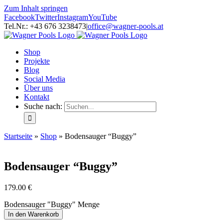
Zum Inhalt springen
Facebook
Twitter
Instagram
YouTube
Tel.Nr.: +43 676 3238473
|
office@wagner-pools.at
Shop
Projekte
Blog
Social Media
Über uns
Kontakt
Suche nach:
Startseite
»
Shop
»
Bodensauger “Buggy”
Bodensauger “Buggy”
179.00
€
Bodensauger "Buggy" Menge
In den Warenkorb