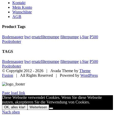
Kontakt
Mein Konto
Wunschliste
AGB
Product Tags
Bodensauger
bwt
ersatzfilterpumpe
filterpumpe
i-Star
P500
Poolroboter
TAGS
Bodensauger
bwt
ersatzfilterpumpe
filterpumpe
i-Star
P500
Poolroboter
© Copyright 2012 -
2026 | Avada Theme by
Theme
Fusion
| All Rights Reserved | Powered by
WordPress
Page load link
Diese Webseite verwendet Cookies. Wenn Sie diese Webseite
nutzen, akzeptieren Sie die Verwendung von Cookies.
OK, alles klar!
Weiterlesen
Nach oben