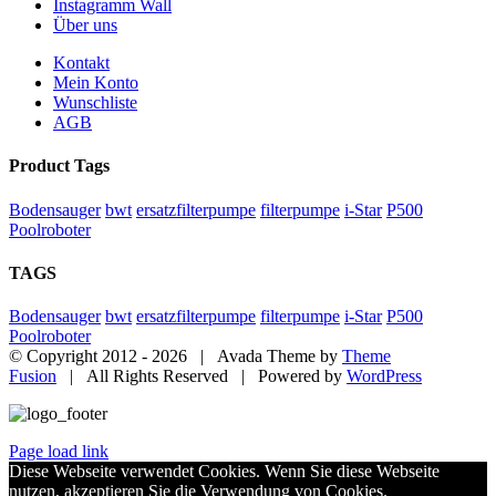
Instagramm Wall
Über uns
Kontakt
Mein Konto
Wunschliste
AGB
Product Tags
Bodensauger
bwt
ersatzfilterpumpe
filterpumpe
i-Star
P500
Poolroboter
TAGS
Bodensauger
bwt
ersatzfilterpumpe
filterpumpe
i-Star
P500
Poolroboter
© Copyright 2012 -
2026 | Avada Theme by
Theme
Fusion
| All Rights Reserved | Powered by
WordPress
Page load link
Diese Webseite verwendet Cookies. Wenn Sie diese Webseite
nutzen, akzeptieren Sie die Verwendung von Cookies.