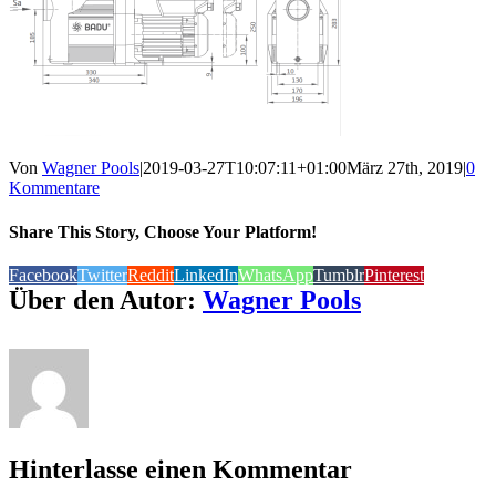
Von
Wagner Pools
|
2019-03-27T10:07:11+01:00
März 27th, 2019
|
0
Kommentare
Share This Story, Choose Your Platform!
Facebook
Twitter
Reddit
LinkedIn
WhatsApp
Tumblr
Pinterest
Über den Autor:
Wagner Pools
Hinterlasse einen Kommentar