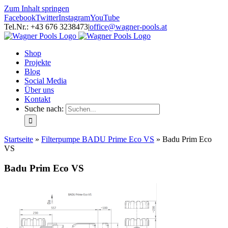
Zum Inhalt springen
Facebook
Twitter
Instagram
YouTube
Tel.Nr.: +43 676 3238473
|
office@wagner-pools.at
Shop
Projekte
Blog
Social Media
Über uns
Kontakt
Suche nach:
Startseite
»
Filterpumpe BADU Prime Eco VS
»
Badu Prim Eco
VS
Badu Prim Eco VS