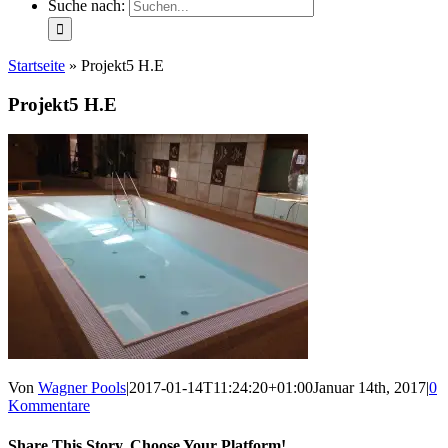
Suche nach:
Startseite
»
Projekt5 H.E
Projekt5 H.E
Von
Wagner Pools
|
2017-01-14T11:24:20+01:00
Januar 14th, 2017
|
0
Kommentare
Share This Story, Choose Your Platform!