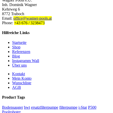
Wagner Pools e.U.
Inh. Dominik Wagner
Kehrweg 6
8772 Traboch
Email:
office@wagner-pools.at
Phone:
+43 676 / 3238473
Hilfreiche Links
Startseite
Shop
Referenzen
Blog
Instagramm Wall
Über uns
Kontakt
Mein Konto
Wunschliste
AGB
Product Tags
Bodensauger
bwt
ersatzfilterpumpe
filterpumpe
i-Star
P500
Poolroboter