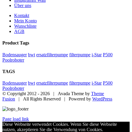
Instagramm Wall
Über uns
Kontakt
Mein Konto
Wunschliste
AGB
Product Tags
Bodensauger
bwt
ersatzfilterpumpe
filterpumpe
i-Star
P500
Poolroboter
TAGS
Bodensauger
bwt
ersatzfilterpumpe
filterpumpe
i-Star
P500
Poolroboter
© Copyright 2012 -
2026 | Avada Theme by
Theme
Fusion
| All Rights Reserved | Powered by
WordPress
Page load link
Diese Webseite verwendet Cookies. Wenn Sie diese Webseite
nutzen, akzeptieren Sie die Verwendung von Cookies.