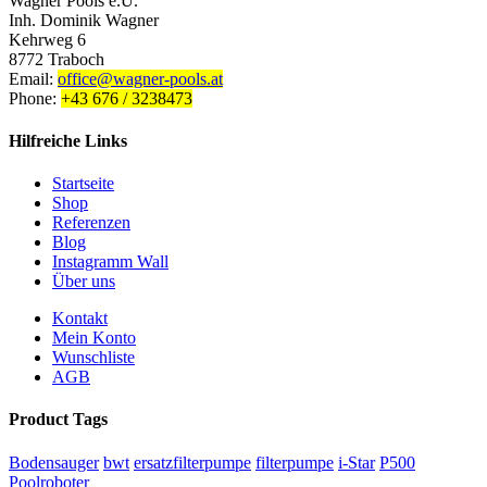
Wagner Pools e.U.
Inh. Dominik Wagner
Kehrweg 6
8772 Traboch
Email:
office@wagner-pools.at
Phone:
+43 676 / 3238473
Hilfreiche Links
Startseite
Shop
Referenzen
Blog
Instagramm Wall
Über uns
Kontakt
Mein Konto
Wunschliste
AGB
Product Tags
Bodensauger
bwt
ersatzfilterpumpe
filterpumpe
i-Star
P500
Poolroboter