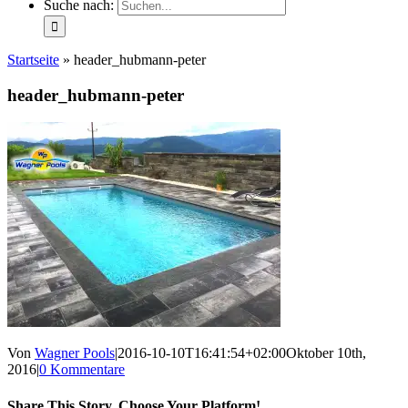
Suche nach:
Startseite
»
header_hubmann-peter
header_hubmann-peter
Von
Wagner Pools
|
2016-10-10T16:41:54+02:00
Oktober 10th,
2016
|
0 Kommentare
Share This Story, Choose Your Platform!