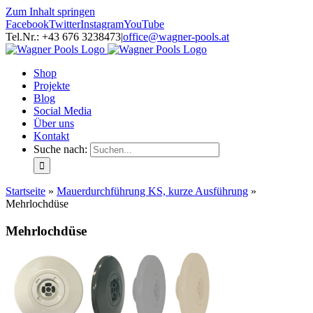
Zum Inhalt springen
Facebook
Twitter
Instagram
YouTube
Tel.Nr.: +43 676 3238473
|
office@wagner-pools.at
Shop
Projekte
Blog
Social Media
Über uns
Kontakt
Suche nach:
Startseite
»
Mauerdurchführung KS, kurze Ausführung
»
Mehrlochdüse
Mehrlochdüse