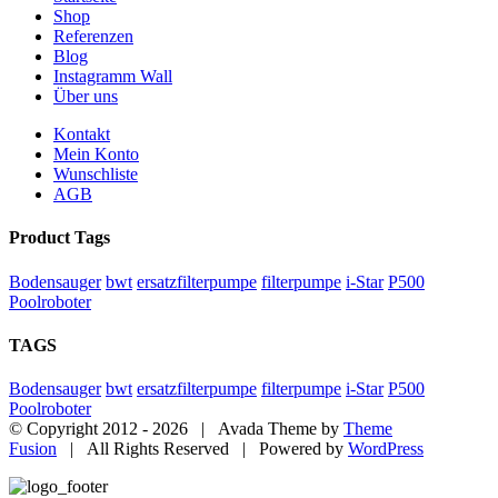
Shop
Referenzen
Blog
Instagramm Wall
Über uns
Kontakt
Mein Konto
Wunschliste
AGB
Product Tags
Bodensauger
bwt
ersatzfilterpumpe
filterpumpe
i-Star
P500
Poolroboter
TAGS
Bodensauger
bwt
ersatzfilterpumpe
filterpumpe
i-Star
P500
Poolroboter
© Copyright 2012 -
2026 | Avada Theme by
Theme
Fusion
| All Rights Reserved | Powered by
WordPress