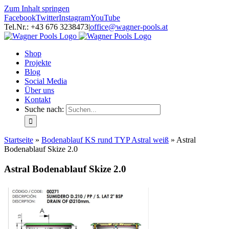
Zum Inhalt springen
Facebook
Twitter
Instagram
YouTube
Tel.Nr.: +43 676 3238473
|
office@wagner-pools.at
Shop
Projekte
Blog
Social Media
Über uns
Kontakt
Suche nach:
Startseite
»
Bodenablauf KS rund TYP Astral weiß
»
Astral
Bodenablauf Skize 2.0
Astral Bodenablauf Skize 2.0