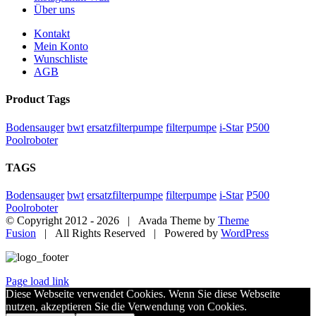
Über uns
Kontakt
Mein Konto
Wunschliste
AGB
Product Tags
Bodensauger
bwt
ersatzfilterpumpe
filterpumpe
i-Star
P500
Poolroboter
TAGS
Bodensauger
bwt
ersatzfilterpumpe
filterpumpe
i-Star
P500
Poolroboter
© Copyright 2012 -
2026 | Avada Theme by
Theme
Fusion
| All Rights Reserved | Powered by
WordPress
Page load link
Diese Webseite verwendet Cookies. Wenn Sie diese Webseite
nutzen, akzeptieren Sie die Verwendung von Cookies.