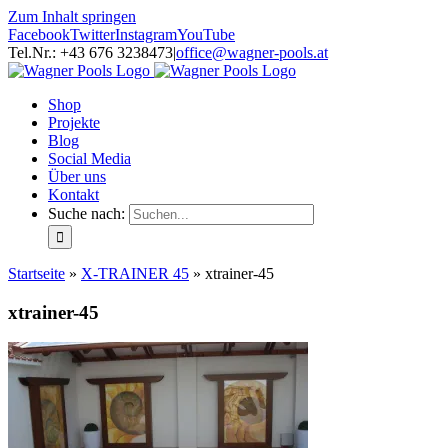
Zum Inhalt springen
Facebook
Twitter
Instagram
YouTube
Tel.Nr.: +43 676 3238473
|
office@wagner-pools.at
Shop
Projekte
Blog
Social Media
Über uns
Kontakt
Suche nach:
Startseite
»
X-TRAINER 45
»
xtrainer-45
xtrainer-45