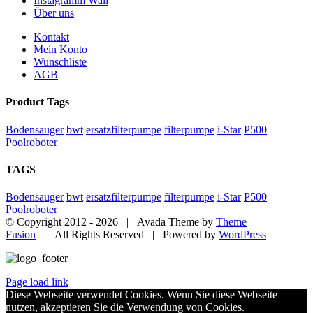
Instagramm Wall
Über uns
Kontakt
Mein Konto
Wunschliste
AGB
Product Tags
Bodensauger
bwt
ersatzfilterpumpe
filterpumpe
i-Star
P500
Poolroboter
TAGS
Bodensauger
bwt
ersatzfilterpumpe
filterpumpe
i-Star
P500
Poolroboter
© Copyright 2012 -
2026 | Avada Theme by
Theme
Fusion
| All Rights Reserved | Powered by
WordPress
Page load link
Diese Webseite verwendet Cookies. Wenn Sie diese Webseite
nutzen, akzeptieren Sie die Verwendung von Cookies.