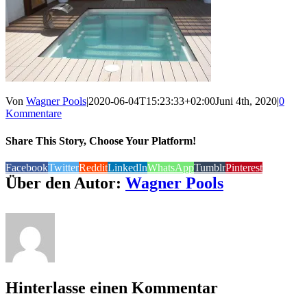
Von
Wagner Pools
|
2020-06-04T15:23:33+02:00
Juni 4th, 2020
|
0
Kommentare
Share This Story, Choose Your Platform!
Facebook
Twitter
Reddit
LinkedIn
WhatsApp
Tumblr
Pinterest
Über den Autor:
Wagner Pools
Hinterlasse einen Kommentar