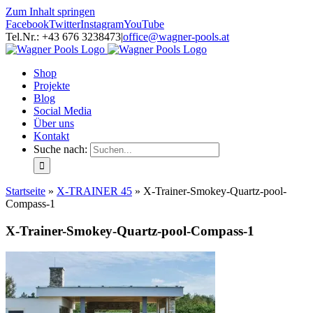
Zum Inhalt springen
Facebook
Twitter
Instagram
YouTube
Tel.Nr.: +43 676 3238473
|
office@wagner-pools.at
Shop
Projekte
Blog
Social Media
Über uns
Kontakt
Suche nach:
Startseite
»
X-TRAINER 45
»
X-Trainer-Smokey-Quartz-pool-
Compass-1
X-Trainer-Smokey-Quartz-pool-Compass-1