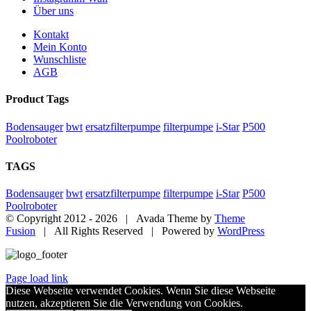
Über uns
Kontakt
Mein Konto
Wunschliste
AGB
Product Tags
Bodensauger
bwt
ersatzfilterpumpe
filterpumpe
i-Star
P500
Poolroboter
TAGS
Bodensauger
bwt
ersatzfilterpumpe
filterpumpe
i-Star
P500
Poolroboter
© Copyright 2012 -
2026 | Avada Theme by
Theme
Fusion
| All Rights Reserved | Powered by
WordPress
Page load link
Diese Webseite verwendet Cookies. Wenn Sie diese Webseite
nutzen, akzeptieren Sie die Verwendung von Cookies.