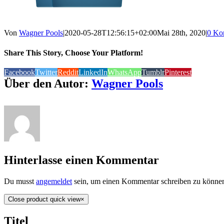
Von
Wagner Pools
|
2020-05-28T12:56:15+02:00
Mai 28th, 2020
|
0 Ko
Share This Story, Choose Your Platform!
Facebook
Twitter
Reddit
LinkedIn
WhatsApp
Tumblr
Pinterest
Über den Autor:
Wagner Pools
Hinterlasse einen Kommentar
Du musst
angemeldet
sein, um einen Kommentar schreiben zu könne
Close product quick view
×
Titel