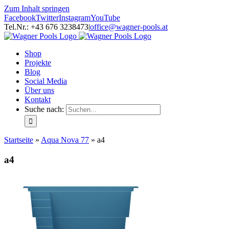
Zum Inhalt springen
Facebook
Twitter
Instagram
YouTube
Tel.Nr.: +43 676 3238473
|
office@wagner-pools.at
Shop
Projekte
Blog
Social Media
Über uns
Kontakt
Suche nach:
Startseite
»
Aqua Nova 77
»
a4
a4