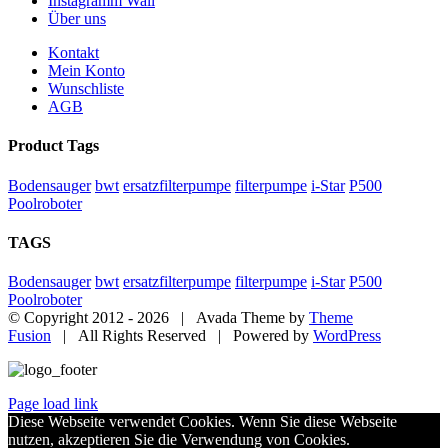
Instagramm Wall
Über uns
Kontakt
Mein Konto
Wunschliste
AGB
Product Tags
Bodensauger
bwt
ersatzfilterpumpe
filterpumpe
i-Star
P500
Poolroboter
TAGS
Bodensauger
bwt
ersatzfilterpumpe
filterpumpe
i-Star
P500
Poolroboter
© Copyright 2012 -
2026 | Avada Theme by
Theme
Fusion
| All Rights Reserved | Powered by
WordPress
Page load link
Diese Webseite verwendet Cookies. Wenn Sie diese Webseite
nutzen, akzeptieren Sie die Verwendung von Cookies.