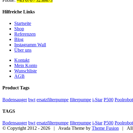
Phone:
+43 676 / 3238473
Hilfreiche Links
Startseite
Shop
Referenzen
Blog
Instagramm Wall
Über uns
Kontakt
Mein Konto
Wunschliste
AGB
Product Tags
Bodensauger
bwt
ersatzfilterpumpe
filterpumpe
i-Star
P500
Poolrobot
TAGS
Bodensauger
bwt
ersatzfilterpumpe
filterpumpe
i-Star
P500
Poolrobot
© Copyright 2012 -
2026 | Avada Theme by
Theme Fusion
| All 