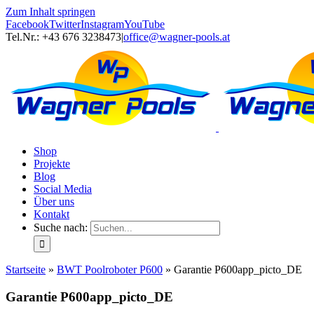
Zum Inhalt springen
Facebook
Twitter
Instagram
YouTube
Tel.Nr.: +43 676 3238473
|
office@wagner-pools.at
Shop
Projekte
Blog
Social Media
Über uns
Kontakt
Suche nach:
Startseite
»
BWT Poolroboter P600
»
Garantie P600app_picto_DE
Garantie P600app_picto_DE