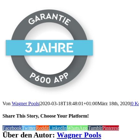
Von
Wagner Pools
|
2020-03-18T18:48:01+01:00
März 18th, 2020
|
0 K
Share This Story, Choose Your Platform!
Facebook
Twitter
Reddit
LinkedIn
WhatsApp
Tumblr
Pinterest
Über den Autor:
Wagner Pools