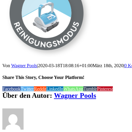
Von
Wagner Pools
|
2020-03-18T18:08:16+01:00
März 18th, 2020
|
0 K
Share This Story, Choose Your Platform!
Facebook
Twitter
Reddit
LinkedIn
WhatsApp
Tumblr
Pinterest
Über den Autor:
Wagner Pools