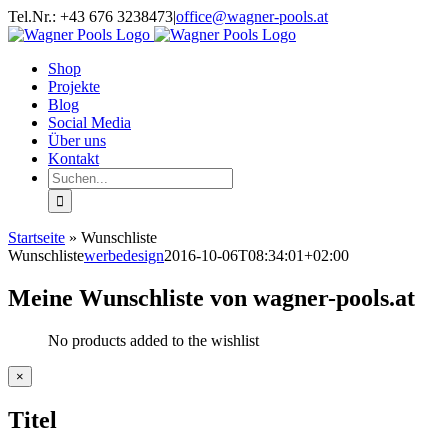
Zum
Facebook
Twitter
Instagram
YouTube
Tel.Nr.: +43 676 3238473
|
office@wagner-pools.at
Inhalt
springen
Shop
Projekte
Blog
Social Media
Über uns
Kontakt
Suche
nach:
Startseite
»
Wunschliste
Wunschliste
werbedesign
2016-10-06T08:34:01+02:00
Meine Wunschliste von wagner-pools.at
No products added to the wishlist
Close
×
product
quick
Titel
view