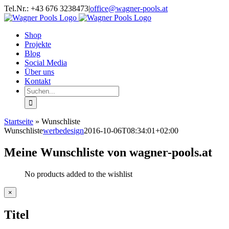
Zum
Facebook
Twitter
Instagram
YouTube
Tel.Nr.: +43 676 3238473
|
office@wagner-pools.at
Inhalt
springen
Shop
Projekte
Blog
Social Media
Über uns
Kontakt
Suche
nach:
Startseite
»
Wunschliste
Wunschliste
werbedesign
2016-10-06T08:34:01+02:00
Meine Wunschliste von wagner-pools.at
No products added to the wishlist
Close
×
product
quick
Titel
view