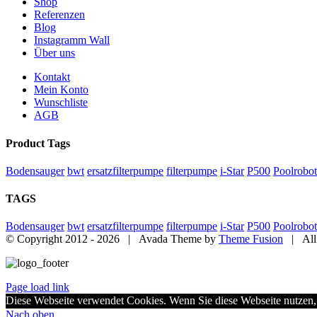
Shop
Referenzen
Blog
Instagramm Wall
Über uns
Kontakt
Mein Konto
Wunschliste
AGB
Product Tags
Bodensauger
bwt
ersatzfilterpumpe
filterpumpe
i-Star
P500
Poolrobot
TAGS
Bodensauger
bwt
ersatzfilterpumpe
filterpumpe
i-Star
P500
Poolrobot
© Copyright 2012 -
2026 | Avada Theme by
Theme Fusion
| All 
Page load link
Diese Webseite verwendet Cookies. Wenn Sie diese Webseite nutzen
Nach oben