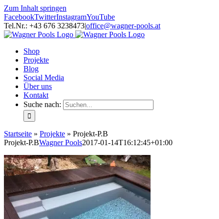
Zum Inhalt springen
Facebook
Twitter
Instagram
YouTube
Tel.Nr.: +43 676 3238473
|
office@wagner-pools.at
Shop
Projekte
Blog
Social Media
Über uns
Kontakt
Suche nach:
Startseite
»
Projekte
»
Projekt-P.B
Projekt-P.B
Wagner Pools
2017-01-14T16:12:45+01:00