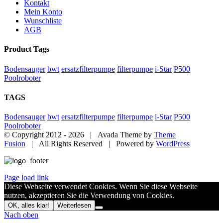
Kontakt
Mein Konto
Wunschliste
AGB
Product Tags
Bodensauger
bwt
ersatzfilterpumpe
filterpumpe
i-Star
P500
Poolroboter
TAGS
Bodensauger
bwt
ersatzfilterpumpe
filterpumpe
i-Star
P500
Poolroboter
© Copyright 2012 -
2026 | Avada Theme by
Theme
Fusion
| All Rights Reserved | Powered by
WordPress
Page load link
Diese Webseite verwendet Cookies. Wenn Sie diese Webseite
nutzen, akzeptieren Sie die Verwendung von Cookies.
OK, alles klar!
Weiterlesen
Nach oben