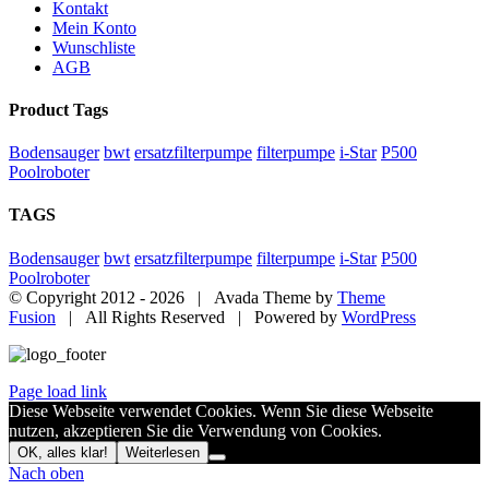
Kontakt
Mein Konto
Wunschliste
AGB
Product Tags
Bodensauger
bwt
ersatzfilterpumpe
filterpumpe
i-Star
P500
Poolroboter
TAGS
Bodensauger
bwt
ersatzfilterpumpe
filterpumpe
i-Star
P500
Poolroboter
© Copyright 2012 -
2026 | Avada Theme by
Theme
Fusion
| All Rights Reserved | Powered by
WordPress
Page load link
Diese Webseite verwendet Cookies. Wenn Sie diese Webseite
nutzen, akzeptieren Sie die Verwendung von Cookies.
OK, alles klar!
Weiterlesen
Nach oben