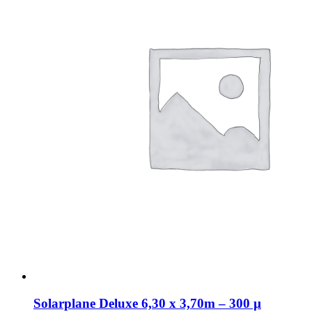
Solarplane Deluxe 6,30 x 3,70m – 300 µ