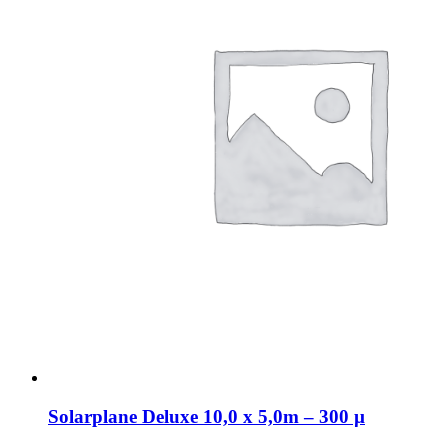
Solarplane Deluxe 10,0 x 5,0m – 300 µ