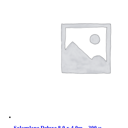
Solarplane Deluxe 8,0 x 4,0m – 300 µ